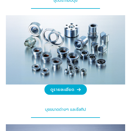
ชุดประกอบบุช
ดูรายละเอียด
บุชขนาดต่างๆ และซีลทิป